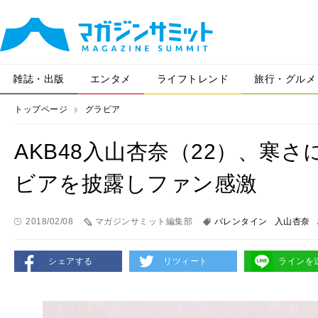
雑誌・出版
エンタメ
ライフトレンド
旅行・グルメ
トップページ
グラビア
AKB48入山杏奈（22）、寒
ビアを披露しファン感激
2018/02/08
マガジンサミット編集部
バレンタイン
入山杏奈
シェアする
リツィート
ラインを