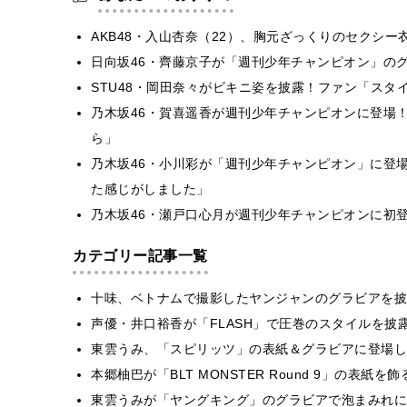
AKB48・入山杏奈（22）、胸元ざっくりのセクシー
日向坂46・齊藤京子が「週刊少年チャンピオン」の
STU48・岡田奈々がビキニ姿を披露！ファン「スタ
乃木坂46・賀喜遥香が週刊少年チャンピオンに登場
ら」
乃木坂46・小川彩が「週刊少年チャンピオン」に登
た感じがしました」
乃木坂46・瀬戸口心月が週刊少年チャンピオンに初
カテゴリー記事一覧
十味、ベトナムで撮影したヤンジャンのグラビアを披
声優・井口裕香が「FLASH」で圧巻のスタイルを披
東雲うみ、「スピリッツ」の表紙＆グラビアに登場し
本郷柚巴が「BLT MONSTER Round 9」の表紙
東雲うみが「ヤングキング」のグラビアで泡まみれに