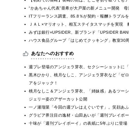
“かあちゃん代表”亜希が大戸屋の新メニュー開発 
ITフリーランス調査、85.8％が契約・報酬トラブ
ＪＡＬ×マリオット、相互ステイタスマッチを実現 
みずほ銀行×UPSIDER、新ブランド「UPSIDER BANK 
ハウス食品グループ「はじめてクッキング」教室30周
あなたへのおすすめ
週プレ登場のアンジェラ芽衣、セクシーショットに「
黒木ひかり、桃月なしこ、アンジェラ芽衣など「ゼロ
アをジャック！
桃月なしこ＆アンジェラ芽衣、「姉妹感」あるツーシ
ジェリー姿のアザーカット公開
一ノ瀬瑠菜「今回の週プレはえぐいです」。笑顔あふ
グラビア界注目の逸材・山田あいが「週刊プレイボー
十味が「週刊プレイボーイ」の表紙に5年ぶりに登場