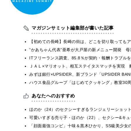
マガジンサミット編集部が書いた記事
【初めての長崎】長崎の街は、どこを切り取ってもア
“かあちゃん代表”亜希が大戸屋の新メニュー開発 
ITフリーランス調査、85.8％が契約・報酬トラブ
ＪＡＬ×マリオット、相互ステイタスマッチを実現 
みずほ銀行×UPSIDER、新ブランド「UPSIDER BANK 
ハウス食品グループ「はじめてクッキング」教室30周
あなたへのおすすめ
ほのか（24）のセクシーすぎるランジェリーショッ
可愛いすぎる売り子・ほのか（22）、セクシー&キ
「顔面最強コンビ」十味＆黒木ひかり、SS級美少女