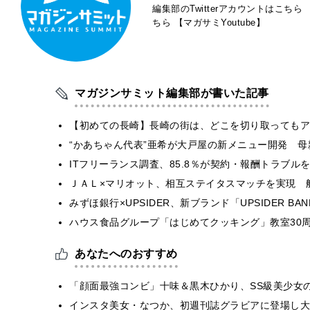
編集部のTwitterアカウントはこちら
ちら
【マガサミYoutube】
マガジンサミット編集部が書いた記事
【初めての長崎】長崎の街は、どこを切り取ってもア
“かあちゃん代表”亜希が大戸屋の新メニュー開発 
ITフリーランス調査、85.8％が契約・報酬トラブ
ＪＡＬ×マリオット、相互ステイタスマッチを実現 
みずほ銀行×UPSIDER、新ブランド「UPSIDER BANK 
ハウス食品グループ「はじめてクッキング」教室30周
あなたへのおすすめ
「顔面最強コンビ」十味＆黒木ひかり、SS級美少女
インスタ美女・なつか、初週刊誌グラビアに登場し大