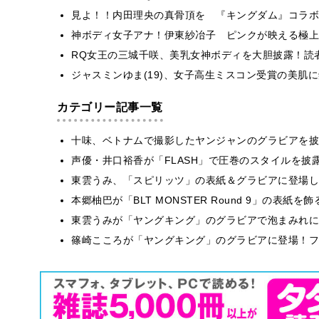
見よ！！内田理央の真骨頂を 『キングダム』コラボ
神ボディ女子アナ！伊東紗冶子 ピンクが映える極上
RQ女王の三城千咲、美乳女神ボディを大胆披露！読
ジャスミンゆま(19)、女子高生ミスコン受賞の美肌
カテゴリー記事一覧
十味、ベトナムで撮影したヤンジャンのグラビアを披
声優・井口裕香が「FLASH」で圧巻のスタイルを披
東雲うみ、「スピリッツ」の表紙＆グラビアに登場し
本郷柚巴が「BLT MONSTER Round 9」の表紙
東雲うみが「ヤングキング」のグラビアで泡まみれに
篠崎こころが「ヤングキング」のグラビアに登場！フ