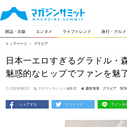
雑誌・出版
エンタメ
ライフトレンド
旅行・グルメ
トップページ
グラビア
日本一エロすぎるグラドル・森
魅惑的なヒップでファンを魅
2019/08/13
マガジンサミット編集部
森咲智美
グラビア
SEN
シェアする
リツィート
ラインを