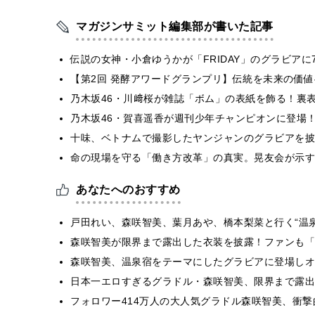
マガジンサミット編集部が書いた記事
伝説の女神・小倉ゆうかが「FRIDAY」のグラビア
【第2回 発酵アワードグランプリ】伝統を未来の価
乃木坂46・川﨑桜が雑誌「ボム」の表紙を飾る！裏
乃木坂46・賀喜遥香が週刊少年チャンピオンに登場
十味、ベトナムで撮影したヤンジャンのグラビアを披
​命の現場を守る「働き方改革」の真実。晃友会が示
あなたへのおすすめ
戸田れい、森咲智美、葉月あや、橋本梨菜と行く“温泉旅
森咲智美が限界まで露出した衣装を披露！ファンも「
森咲智美、温泉宿をテーマにしたグラビアに登場しオ
日本一エロすぎるグラドル・森咲智美、限界まで露出
フォロワー414万人の大人気グラドル森咲智美、衝