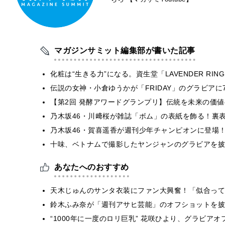
マガジンサミット編集部が書いた記事
化粧は“生きる力”になる。資生堂「LAVENDER RI
伝説の女神・小倉ゆうかが「FRIDAY」のグラビア
【第2回 発酵アワードグランプリ】伝統を未来の価
乃木坂46・川﨑桜が雑誌「ボム」の表紙を飾る！裏
乃木坂46・賀喜遥香が週刊少年チャンピオンに登場
十味、ベトナムで撮影したヤンジャンのグラビアを披
あなたへのおすすめ
天木じゅんのサンタ衣装にファン大興奮！「似合って
鈴木ふみ奈が「週刊アサヒ芸能」のオフショットを披
“1000年に一度のロリ巨乳” 花咲ひより、グラビア