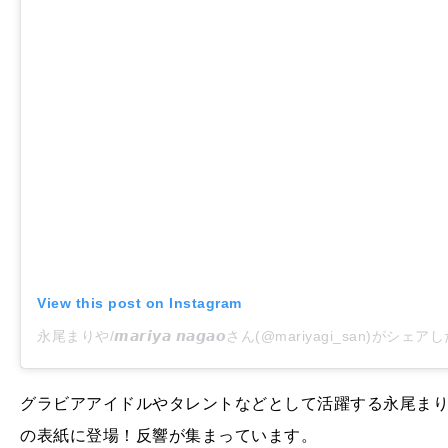
View this post on Instagram
永尾まりや/𝙢𝙖𝙧𝙞𝙮𝙖 𝙣𝙖𝙜𝙖𝙤さん(@mariyagi_san)がシェ
グラビアアイドルやタレントなどとして活躍する永尾まり
の表紙に登場！反響が集まっています。