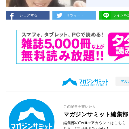
シェアする
リツィート
ラインを
マガ
この記事を書いた人
マガジンサミット編集部
編集部のTwitterアカウントはこちら
ちら
【マガサミYoutube】