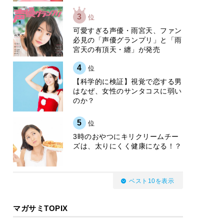
3
位
可愛すぎる声優・雨宮天、ファン
必見の「声優グランプリ」と「雨
宮天の有頂天・纏」が発売
4
位
【科学的に検証】視覚で恋する男
はなぜ、女性のサンタコスに弱い
のか？
5
位
3時のおやつにキリクリームチー
ズは、太りにくく健康になる！？
ベスト10を表示
マガサミTOPIX