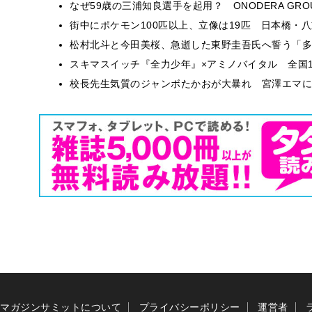
なぜ59歳の三浦知良選手を起用？ ONODERA GR
街中にポケモン100匹以上、立像は19匹 日本橋・八
松村北斗と今田美桜、急逝した東野圭吾氏へ誓う「多
スキマスイッチ『全力少年』×アミノバイタル 全国1
校長先生気質のジャンボたかおが大暴れ 宮澤エマに
マガジンサミットについて
プライバシーポリシー
運営者