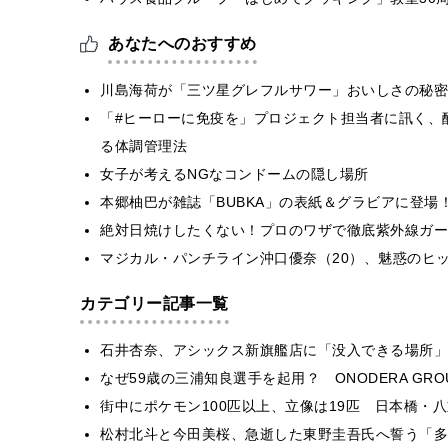
あなたへのおすすめ
川島海荷が「三ツ星グレフルサワー」おいしさの秘密
​​「#ヒーローに免疫を」プロジェクト担当者に訊く
る体調管理法​
女子が考えるNGなコンドームの隠し場所
本郷柚巴が雑誌「BUBKA」の表紙＆グラビアに登
絶対日焼けしたくない！プロのワザで徹底紫外線ガー
マジカル・パンチライン沖口優奈（20）、魅惑のヒ
カテゴリー記事一覧
石井杏奈、アシックス新旗艦店に「没入できる場所」
なぜ59歳の三浦知良選手を起用？ ONODERA GR
街中にポケモン100匹以上、立像は19匹 日本橋・八
松村北斗と今田美桜、急逝した東野圭吾氏へ誓う「多