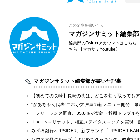
この記事を書いた人
マガジンサミット編集部
編集部のTwitterアカウントはこちら
ちら
【マガサミYoutube】
マガジンサミット編集部が書いた記事
【初めての長崎】長崎の街は、どこを切り取ってもア
“かあちゃん代表”亜希が大戸屋の新メニュー開発 
ITフリーランス調査、85.8％が契約・報酬トラブ
ＪＡＬ×マリオット、相互ステイタスマッチを実現 
みずほ銀行×UPSIDER、新ブランド「UPSIDER BANK 
ハウス食品グループ「はじめてクッキング」教室30周