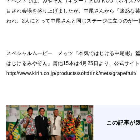
イベントでは、みやぞん（ギター）とDJ KOO（ボイス
目され会場を盛り上げましたが、中尾さんから「迷惑な
われ、2人にとって中尾さんと同じステージに立つのが一
スペシャルムービー メッツ『本気ではじける中尾彬』篇、
はじけるみやぞん』篇他15本は4月25日より、公式サイト
http://www.kirin.co.jp/products/softdrink/mets/gra
この記事が