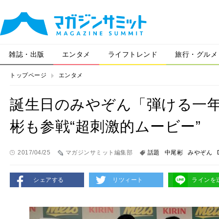
雑誌・出版
エンタメ
ライフトレンド
旅行・グルメ
トップページ
エンタメ
誕生日のみやぞん「弾ける一年に
彬も参戦“超刺激的ムービー”
2017/04/25
マガジンサミット編集部
話題
中尾彬
みやぞん
シェアする
リツィート
ラインを