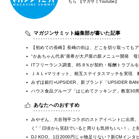
ちら
【マガサミYoutube】
マガジンサミット編集部が書いた記事
【初めての長崎】長崎の街は、どこを切り取ってもア
“かあちゃん代表”亜希が大戸屋の新メニュー開発 
ITフリーランス調査、85.8％が契約・報酬トラブ
ＪＡＬ×マリオット、相互ステイタスマッチを実現 
みずほ銀行×UPSIDER、新ブランド「UPSIDER BANK 
ハウス食品グループ「はじめてクッキング」教室30周
あなたへのおすすめ
みやぞん、大谷翔平コラボのストアイベントに出席。
く”「日頃から笑顔でいると周りも気持ちいい！」と
DJ KOO、1日2000円じゃ物足りない？新CMイ