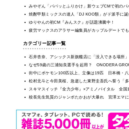
みやぞん「パパッとふりかけ」新ウェブCMで初のパ
焼酎甲類ミックスの達人「DJ KOO類」がド派手に
ゆりやんの初CM『みんスク』が話題沸騰中！
疲労マックスのアラサー編集員がカップルデートでも
カテゴリー記事一覧
石井杏奈、アシックス新旗艦店に「没入できる場所」
なぜ59歳の三浦知良選手を起用？ ONODERA GR
街中にポケモン100匹以上、立像は19匹 日本橋・八
松村北斗と今田美桜、急逝した東野圭吾氏へ誓う「多
スキマスイッチ『全力少年』×アミノバイタル 全国1
校長先生気質のジャンボたかおが大暴れ 宮澤エマに