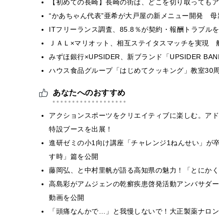
【初めての長崎】長崎の街は、どこを切り取ってもア
“かあちゃん代表”亜希が大戸屋の新メニュー開発 
ITフリーランス調査、85.8％が契約・報酬トラブ
ＪＡＬ×マリオット、相互ステイタスマッチを実現 
みずほ銀行×UPSIDER、新ブランド「UPSIDER BANK 
ハウス食品グループ「はじめてクッキング」教室30周
あなたへのおすすめ
アクションスポーツをクリエイティブに楽しむ。アドビが「MU
特設ブースを出展！
進研ゼミの小1向け講座「チャレンジ1ねんせい」が
す時」篇を公開
藤岡弘、と中村里帆が語る高知県の魅力！「とにかく
高島彩がアムジェンの乾癬疾患啓発活動アンバサダー
動画を公開
「頭痛なんかで…」と我慢しないで！大正製薬ナロン