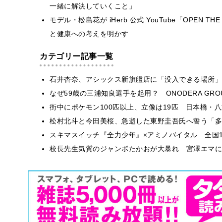
一緒に解決していくこと」
モデル・松島花が iHerb 公式 YouTube「OPEN
と健康への考えを明かす
カテゴリー記事一覧
石井杏奈、アシックス新旗艦店に「没入できる場所」
なぜ59歳の三浦知良選手を起用？ ONODERA GR
街中にポケモン100匹以上、立像は19匹 日本橋・八
松村北斗と今田美桜、急逝した東野圭吾氏へ誓う「多
スキマスイッチ『全力少年』×アミノバイタル 全国1
校長先生気質のジャンボたかおが大暴れ 宮澤エマに