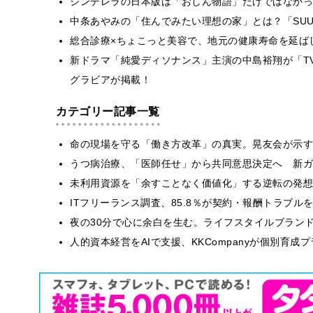
シンデレラの日本版は「おしん物語」だけではなかっ
中条あやみの「住んでみたい理想の家」とは？「SU
総合診療×ちょこっと美容で、地元の健康寿命を延ば
新ドラマ「純愛ディソナンス」主演の中島裕翔が「T
グラビアが掲載！
カテゴリー記事一覧
​命の現場を守る「働き方改革」の真実。晃友会が示
うつ病治療、「医師任せ」から共同意思決定へ 新ガ
​​未利用資源を「余すことなく価値化」する逆転の発
ITフリーランス調査、85.8％が契約・報酬トラブ
​夜の30分で心に余白を生む。ライフスタイルブラン
人的資本経営をAIで支援、KKCompanyが個別育成