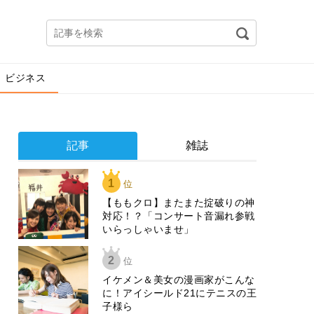
ビジネス
記事
雑誌
1
位
【ももクロ】またまた掟破りの神
対応！？「コンサート音漏れ参戦
いらっしゃいませ」
2
位
イケメン＆美女の漫画家がこんな
に！アイシールド21にテニスの王
子様ら