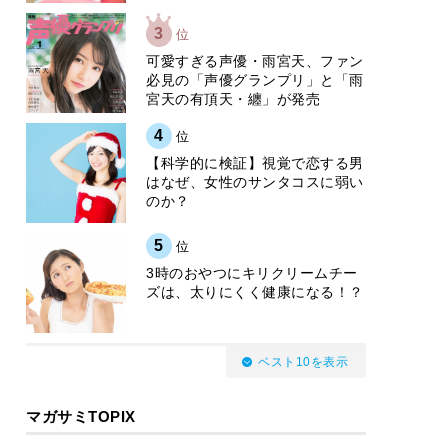
3
位
可愛すぎる声優・雨宮天、ファン
必見の「声優グランプリ」と「雨
宮天の有頂天・纏」が発売
4
位
【科学的に検証】視覚で恋する男
はなぜ、女性のサンタコスに弱い
のか？
5
位
3時のおやつにキリクリームチー
ズは、太りにくく健康になる！？
ベスト10を表示
マガサミTOPIX