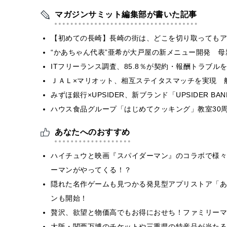
マガジンサミット編集部が書いた記事
【初めての長崎】長崎の街は、どこを切り取ってもア
“かあちゃん代表”亜希が大戸屋の新メニュー開発 
ITフリーランス調査、85.8％が契約・報酬トラブ
ＪＡＬ×マリオット、相互ステイタスマッチを実現 
みずほ銀行×UPSIDER、新ブランド「UPSIDER BANK 
ハウス食品グループ「はじめてクッキング」教室30周
あなたへのおすすめ
ハイチュウと映画『スパイダーマン』のコラボで様々
ーマンがやってくる！？
隠れた名作ゲームも見つかる発⾒型アプリストア「あ
ンも開始！
贅沢、欲望と物価高でもお得におせち！ファミリーマ
大阪・関西万博のチケットや三重県の特産品が当たる