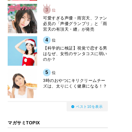
3
位
可愛すぎる声優・雨宮天、ファン
必見の「声優グランプリ」と「雨
宮天の有頂天・纏」が発売
4
位
【科学的に検証】視覚で恋する男
はなぜ、女性のサンタコスに弱い
のか？
5
位
3時のおやつにキリクリームチー
ズは、太りにくく健康になる！？
ベスト10を表示
マガサミTOPIX