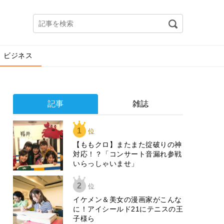
ビジネス
記事
雑誌
1
位
【ももクロ】またまた掟破りの神
対応！？「コンサート音漏れ参戦
いらっしゃいませ」
2
位
イケメン＆美女の漫画家がこんな
に！アイシールド21にテニスの王
子様ら