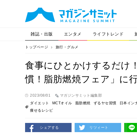
雑誌・出版
エンタメ
ライフトレンド
トップページ
旅行・グルメ
食事にひとかけするだけ！
慣！脂肪燃焼フェア」に
2023/08/01
マガジンサミット編集部
ダイエット
MCTオイル
脂肪燃焼
ずるヤセ習慣
日本イン
痩せるレシピ
シェアする
リツィート