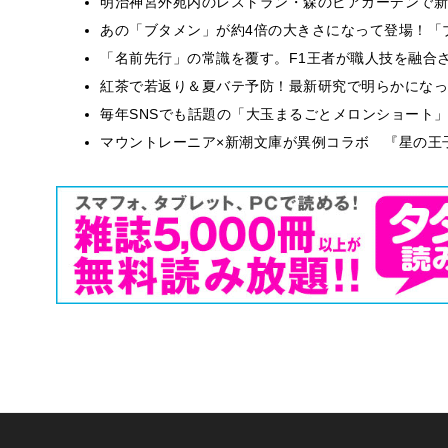
明治神宮外苑内のレストラン・森のビアガーデンで新
あの「ブタメン」が約4倍の大きさになって登場！「ブ
​​「名前先行」の常識を覆す。F1王者が職人技を融
紅茶で若返り＆夏バテ予防！最新研究で明らかになっ
毎年SNSでも話題の「大玉まるごとメロンショート
マウントレーニア×新潮文庫が異例コラボ 『星の王