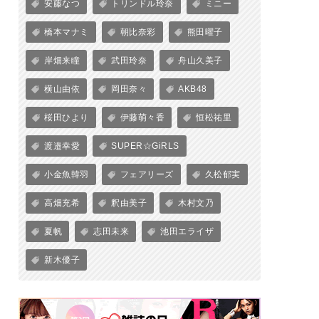
安藤なつ
トリンドル玲奈
ミニー
橋本マナミ
朝比奈彩
熊田曜子
岸畑来瞳
武田玲奈
舟山久美子
横山由依
岡田奈々
AKB48
桜田ひより
伊藤萌々香
恒松祐里
渡邉幸愛
SUPER☆GiRLS
小金魚韓羽
フェアリーズ
久松郁実
高畑充希
釈由美子
木村文乃
夏帆
志田未来
池田エライザ
新木優子