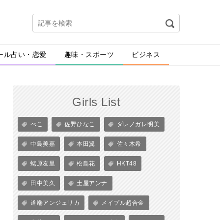
ール占い・恋愛
趣味・スポーツ
ビジネス
Girls List
ぺこ
佐野ひなこ
ダレノガレ明美
中島美嘉
本田翼
佐々木希
蛯原友里
松島花
HKT48
田中美久
土屋アンナ
道端アンジェリカ
メイプル超合金