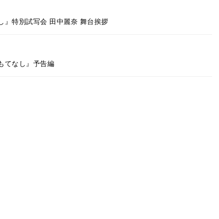
』特別試写会 田中麗奈 舞台挨拶
もてなし』予告編