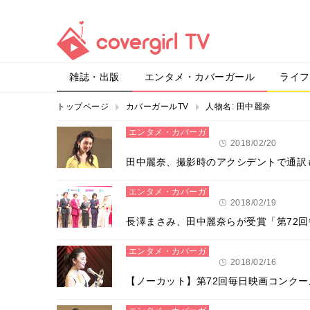
雑誌・出版
エンタメ・カバーガール
ライフ
トップページ
カバーガールTV
人物名:
田中麗奈
エンタメ・カバーガ
ール
2018/02/20
田中麗奈、撮影時のアクシデントで通訳
エンタメ・カバーガ
ール
2018/02/19
長澤まさみ、田中麗奈らが受賞「第72
エンタメ・カバーガ
ール
2018/02/16
【ノーカット】第72回毎日映画コンクー