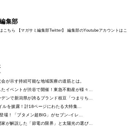
編集部
ントはこちら
【マガサミ編集部Twitter】
編集部のYoutubeアカウントはこ
事
友会が示す持続可能な地域医療の道筋とは。
したイベントが渋谷で開催！東急不動産が様々…
ーデンで新潟県が誇るブランド枝豆「つまりち…
イルを披露！計18ページにわたる大特集…
登場！「ブタメン超BIG」がセブン‐イレ…
門家が解説した「節電の限界」と太陽光の選び…