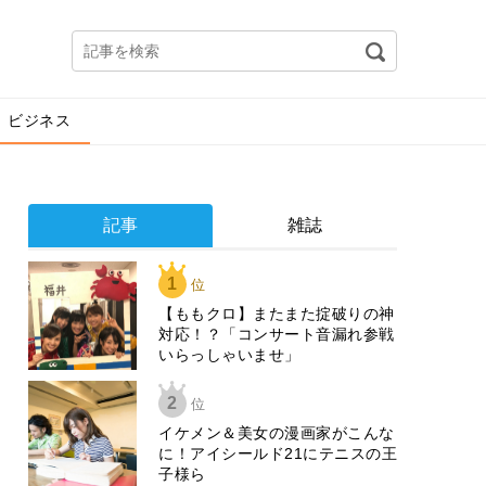
ビジネス
記事
雑誌
1
位
【ももクロ】またまた掟破りの神
対応！？「コンサート音漏れ参戦
いらっしゃいませ」
2
位
イケメン＆美女の漫画家がこんな
に！アイシールド21にテニスの王
子様ら