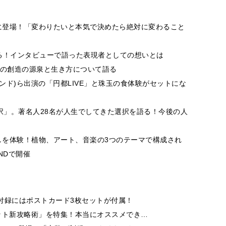
に登場！「変わりたいと本気で決めたら絶対に変わること
飾る！インタビューで語った表現者としての想いとは
身の創造の源泉と生き方について語る
・ジ・エンド)ら出演の「円都LIVE」と珠玉の食体験がセットにな
極の選択」。著名人28名が人生でしてきた選択を語る！今後の人
を体験！植物、アート、音楽の3つのテーマで構成され
NDで開催
付録にはポストカード3枚セットが付属！
ット新攻略術」を特集！本当にオススメでき…