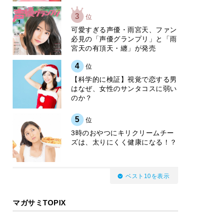
3
位
可愛すぎる声優・雨宮天、ファン
必見の「声優グランプリ」と「雨
宮天の有頂天・纏」が発売
4
位
【科学的に検証】視覚で恋する男
はなぜ、女性のサンタコスに弱い
のか？
5
位
3時のおやつにキリクリームチー
ズは、太りにくく健康になる！？
ベスト10を表示
マガサミTOPIX