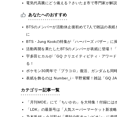
電気代高騰にどう備える？さいたま市で専門家が解説
あなたへのおすすめ
BTSのメンバーが活動休止後初めて7人で雑誌の表紙を
に
BTS・Jung Kookの特集が「ハーパーズ バザー」
活動再開を果たしたBTSのメンバーが表紙に登場！「Rollin
宇多田ヒカルが「GQ クリエイティビティ・アワード 2
る！
ポケモン30周年で「プラコロ」復活、ガンダムも同
表紙を飾るのは Number_i・平野紫耀！雑誌「GQ J
カテゴリー記事一覧
「月刊MOE」にて「ちいかわ」を大特集！付録には
「LDK」の最新号は「人気スーパーマーケット新攻
乃木坂46・小川彩が「週刊少年チャンピオン」に登