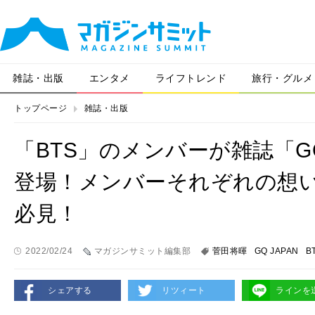
雑誌・出版
エンタメ
ライフトレンド
旅行・グルメ
トップページ
雑誌・出版
「BTS」のメンバーが雑誌「GQ
登場！メンバーそれぞれの想
必見！
2022/02/24
マガジンサミット編集部
菅田将暉
GQ JAPAN
B
シェアする
リツィート
ラインを