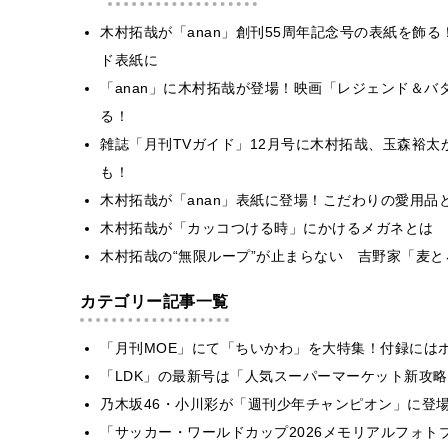
木村拓哉が「anan」創刊55周年記念号の表紙を飾る
ド表紙に
「anan」に木村拓哉が登場！映画「レジェンド＆
る！
雑誌「月刊TVガイド」12月号に木村拓哉、玉森裕太が登場
も！
木村拓哉が「anan」表紙に登場！こだわりの愛用
木村拓哉が「カッコつける時」にかけるメガネとは O
木村拓哉の“無限ループ”が止まらない 吉野家「麦と
カテゴリー記事一覧
「月刊MOE」にて「ちいかわ」を大特集！付録には
「LDK」の最新号は「人気スーパーマーケット新攻
乃木坂46・小川彩が「週刊少年チャンピオン」に登
「サッカー・ワールドカップ2026メモリアルフォトブ