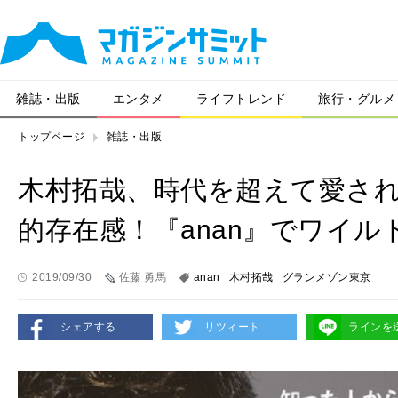
雑誌・出版
エンタメ
ライフトレンド
旅行・グルメ
トップページ
雑誌・出版
木村拓哉、時代を超えて愛さ
的存在感！『anan』でワイ
2019/09/30
佐藤 勇馬
anan
木村拓哉
グランメゾン東京
シェアする
リツィート
ラインを