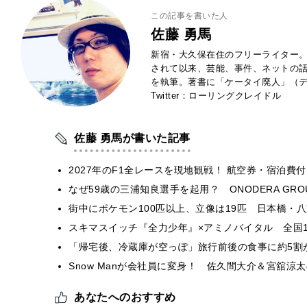
この記事を書いた人
佐藤 勇馬
新宿・大久保在住のフリーライター。
されて以来、芸能、事件、ネットの
を執筆。著書に「ケータイ廃人」（デ
Twitter：ローリングクレイドル
佐藤 勇馬が書いた記事
2027年のF1全レースを現地観戦！ 航空券・宿泊
なぜ59歳の三浦知良選手を起用？ ONODERA GR
街中にポケモン100匹以上、立像は19匹 日本橋・八
スキマスイッチ『全力少年』×アミノバイタル 全国1
「帰宅後、冷蔵庫が空っぽ」旅行前後の食事に約5割
Snow Manが会社員に変身！ 佐久間大介＆宮舘
あなたへのおすすめ