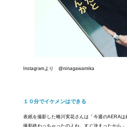
Instagramより
@ninagawamika
１０分でイケメンはできる
表紙を撮影した蜷川実花さんは「今週の
AERA
は
撮影終わっちゃったのよね。すぐ決まったから」