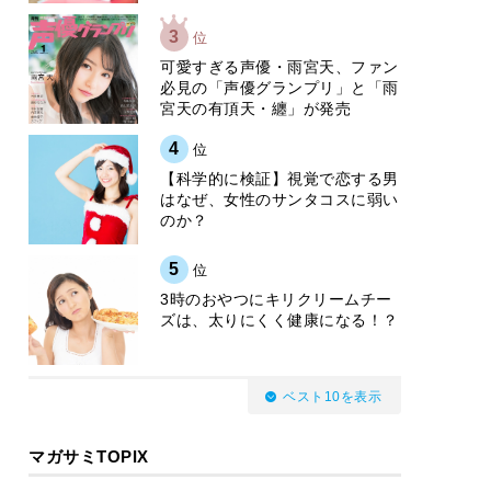
3
位
可愛すぎる声優・雨宮天、ファン
必見の「声優グランプリ」と「雨
宮天の有頂天・纏」が発売
4
位
【科学的に検証】視覚で恋する男
はなぜ、女性のサンタコスに弱い
のか？
5
位
3時のおやつにキリクリームチー
ズは、太りにくく健康になる！？
ベスト10を表示
マガサミTOPIX