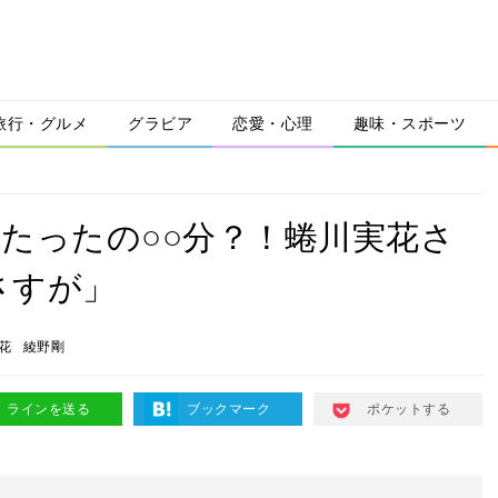
旅行・グルメ
グラビア
恋愛・心理
趣味・スポーツ
たったの○○分？！蜷川実花さ
さすが」
花
綾野剛
ラインを送る
ブックマーク
ポケットする