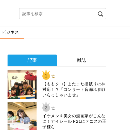
ビジネス
記事
雑誌
1
位
【ももクロ】またまた掟破りの神
対応！？「コンサート音漏れ参戦
いらっしゃいませ」
2
位
イケメン＆美女の漫画家がこんな
に！アイシールド21にテニスの王
子様ら