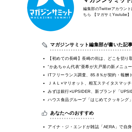
編集部のTwitterアカウ
ちら
【マガサミYoutube】
マガジンサミット編集部が書いた記
【初めての長崎】長崎の街は、どこを切り
“かあちゃん代表”亜希が大戸屋の新メニュ
ITフリーランス調査、85.8％が契約・報
ＪＡＬ×マリオット、相互ステイタスマッ
みずほ銀行×UPSIDER、新ブランド「UPSIDER
ハウス食品グループ「はじめてクッキング」
あなたへのおすすめ
アイナ・ジ・エンドが雑誌「AERA」で自