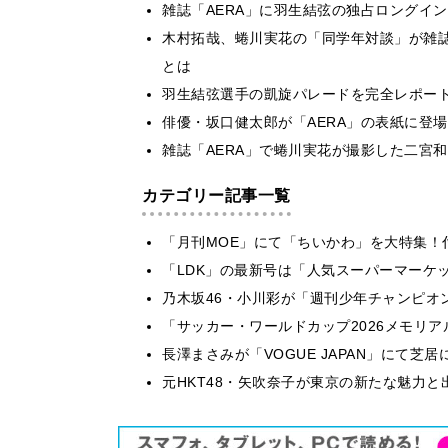
雑誌「AERA」に羽生結弦の独占ロングイ
木村拓哉、蜷川実花の「同学年対談」が雑誌
とは
羽生結弦選手の凱旋パレードを完全レポート
俳優・坂口健太郎が「AERA」の表紙に登
雑誌「AERA」で蜷川実花が撮影した二宮
カテゴリー記事一覧
「月刊MOE」にて「ちいかわ」を大特集！
「LDK」の最新号は「人気スーパーマーケ
乃木坂46・小川彩が「週刊少年チャンピオ
「サッカー・ワールドカップ2026メモリア
長澤まさみが「VOGUE JAPAN」にて
元HKT48・矢吹奈子が東京の新たな魅力と