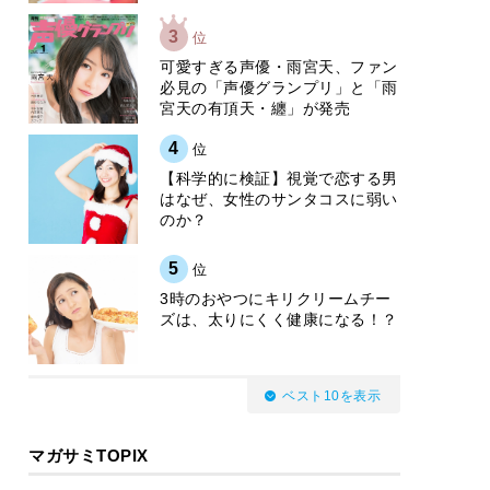
3
位
可愛すぎる声優・雨宮天、ファン
必見の「声優グランプリ」と「雨
宮天の有頂天・纏」が発売
4
位
【科学的に検証】視覚で恋する男
はなぜ、女性のサンタコスに弱い
のか？
5
位
3時のおやつにキリクリームチー
ズは、太りにくく健康になる！？
ベスト10を表示
マガサミTOPIX