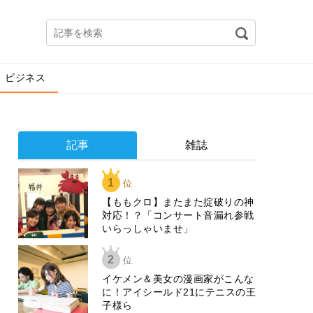
ビジネス
記事
雑誌
1
位
【ももクロ】またまた掟破りの神
対応！？「コンサート音漏れ参戦
いらっしゃいませ」
2
位
イケメン＆美女の漫画家がこんな
に！アイシールド21にテニスの王
子様ら