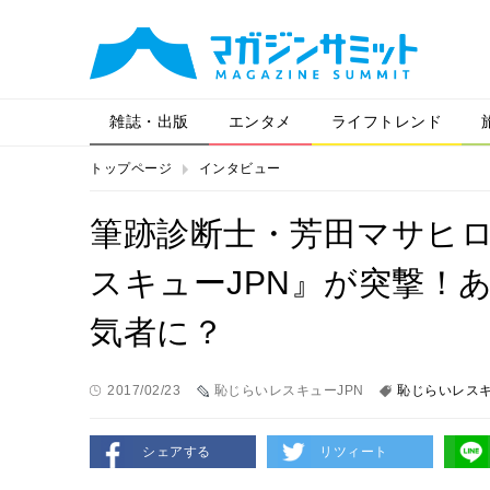
雑誌・出版
エンタメ
ライフトレンド
トップページ
インタビュー
筆跡診断士・芳田マサヒ
スキューJPN』が突撃！
気者に？
2017/02/23
恥じらいレスキューJPN
恥じらいレス
シェアする
リツィート