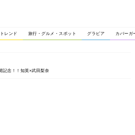
トレンド
旅行・グルメ・スポット
グラビア
カバーガ
開記念！！知英×武田梨奈