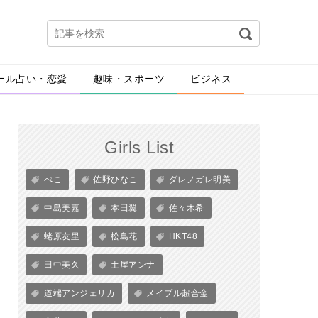
ール占い・恋愛
趣味・スポーツ
ビジネス
Girls List
ぺこ
佐野ひなこ
ダレノガレ明美
中島美嘉
本田翼
佐々木希
蛯原友里
松島花
HKT48
田中美久
土屋アンナ
道端アンジェリカ
メイプル超合金