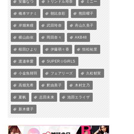
安藤なつ
トリンドル玲奈
ミニー
橋本マナミ
朝比奈彩
熊田曜子
岸畑来瞳
武田玲奈
舟山久美子
横山由依
岡田奈々
AKB48
桜田ひより
伊藤萌々香
恒松祐里
渡邉幸愛
SUPER☆GiRLS
小金魚韓羽
フェアリーズ
久松郁実
高畑充希
釈由美子
木村文乃
夏帆
志田未来
池田エライザ
新木優子