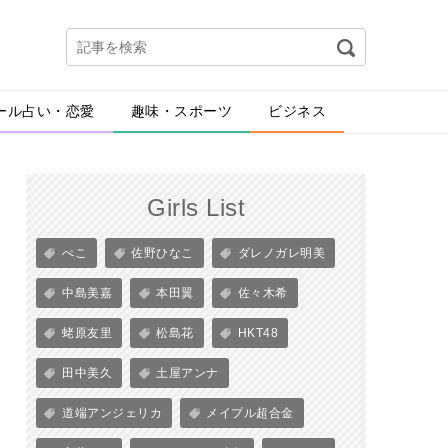
ール占い・恋愛
趣味・スポーツ
ビジネス
Girls List
ぺこ
佐野ひなこ
ダレノガレ明美
中島美嘉
本田翼
佐々木希
蛯原友里
松島花
HKT48
田中美久
土屋アンナ
道端アンジェリカ
メイプル超合金