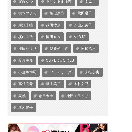
安藤なつ
トリンドル玲奈
ミニー
橋本マナミ
朝比奈彩
熊田曜子
岸畑来瞳
武田玲奈
舟山久美子
横山由依
岡田奈々
AKB48
桜田ひより
伊藤萌々香
恒松祐里
渡邉幸愛
SUPER☆GiRLS
小金魚韓羽
フェアリーズ
久松郁実
高畑充希
釈由美子
木村文乃
夏帆
志田未来
池田エライザ
新木優子