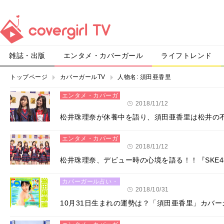
雑誌・出版
エンタメ・カバーガール
ライフトレンド
トップページ
カバーガールTV
人物名:
須田亜香里
エンタメ・カバーガ
ール
2018/11/12
松井珠理奈が休養中を語り、須田亜香里は松井の
エンタメ・カバーガ
ール
2018/11/12
松井珠理奈、デビュー時の心境を語る！！『SKE48
カバーガール占い・
恋愛
2018/10/31
10月31日生まれの運勢は？「須田亜香里」カバ