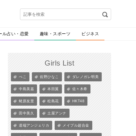
ール占い・恋愛
趣味・スポーツ
ビジネス
Girls List
ぺこ
佐野ひなこ
ダレノガレ明美
中島美嘉
本田翼
佐々木希
蛯原友里
松島花
HKT48
田中美久
土屋アンナ
道端アンジェリカ
メイプル超合金