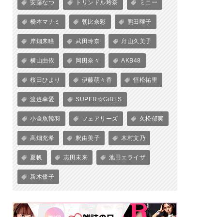
安藤なつ
トリンドル玲奈
ミニー
橋本マナミ
朝比奈彩
熊田曜子
岸畑来瞳
武田玲奈
舟山久美子
横山由依
岡田奈々
AKB48
桜田ひより
伊藤萌々香
恒松祐里
渡邉幸愛
SUPER☆GiRLS
小金魚韓羽
フェアリーズ
久松郁実
高畑充希
釈由美子
木村文乃
夏帆
志田未来
池田エライザ
新木優子