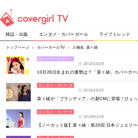
雑誌・出版
エンタメ・カバーガール
ライフトレンド
トップページ
カバーガールTV
人物名:
菜々緒
カバーガール占い・
恋愛
2018/10/28
10月28日生まれの運勢は？「菜々緒」カバーガ
エンタメ・カバーガ
ール
2018/10/15
菜々緒が「ブランディア」の新CMに登場！ひょ
エンタメ・カバーガ
ール
2018/01/26
【ノーカット版】菜々緒：第29回 日本ジュエリ