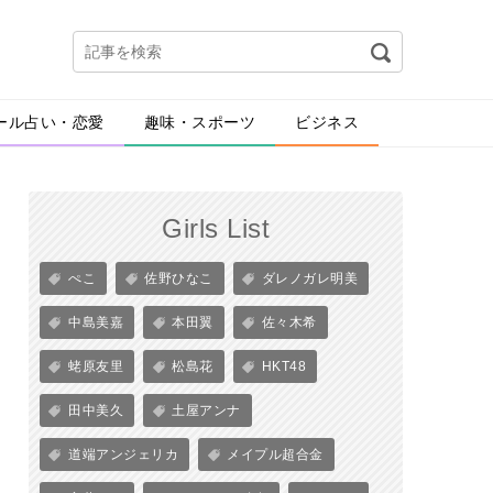
ール占い・恋愛
趣味・スポーツ
ビジネス
Girls List
ぺこ
佐野ひなこ
ダレノガレ明美
中島美嘉
本田翼
佐々木希
蛯原友里
松島花
HKT48
田中美久
土屋アンナ
道端アンジェリカ
メイプル超合金