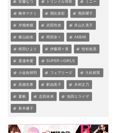
安藤なつ
トリンドル玲奈
ミニー
橋本マナミ
朝比奈彩
熊田曜子
岸畑来瞳
武田玲奈
舟山久美子
横山由依
岡田奈々
AKB48
桜田ひより
伊藤萌々香
恒松祐里
渡邉幸愛
SUPER☆GiRLS
小金魚韓羽
フェアリーズ
久松郁実
高畑充希
釈由美子
木村文乃
夏帆
志田未来
池田エライザ
新木優子