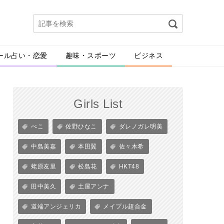
ール占い・恋愛
趣味・スポーツ
ビジネス
Girls List
ぺこ
佐野ひなこ
ダレノガレ明美
中島美嘉
本田翼
佐々木希
蛯原友里
松島花
HKT48
田中美久
土屋アンナ
道端アンジェリカ
メイプル超合金