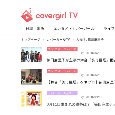
雑誌・出版
エンタメ・カバーガール
ライフ
トップページ
カバーガールTV
人物名:
篠田麻里子
エンタメ・カバーガ
ール
2018/04/03
篠田麻里子が主演の舞台『笑う巨塔』囲
エンタメ・カバーガ
ール
2018/04/03
【舞台『笑う巨塔』ゲネプロ】篠田麻里
カバーガール占い・
恋愛
2018/03/11
3月11日生まれの運勢は？「篠田麻里子