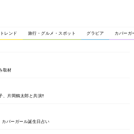
トレンド
旅行・グルメ・スポット
グラビア
カバーガ
み取材
子、片岡鶴太郎と共演‼
」カバーガール誕生日占い