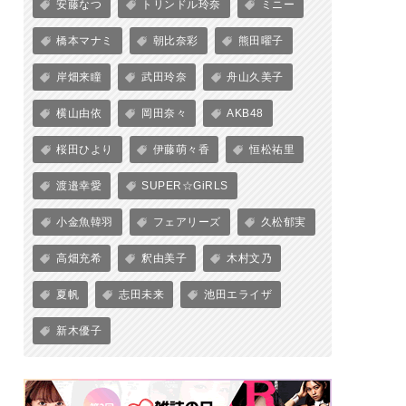
安藤なつ
トリンドル玲奈
ミニー
橋本マナミ
朝比奈彩
熊田曜子
岸畑来瞳
武田玲奈
舟山久美子
横山由依
岡田奈々
AKB48
桜田ひより
伊藤萌々香
恒松祐里
渡邉幸愛
SUPER☆GiRLS
小金魚韓羽
フェアリーズ
久松郁実
高畑充希
釈由美子
木村文乃
夏帆
志田未来
池田エライザ
新木優子