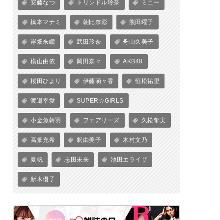
安藤なつ
トリンドル玲奈
ミニー
橋本マナミ
朝比奈彩
熊田曜子
岸畑来瞳
武田玲奈
舟山久美子
横山由依
岡田奈々
AKB48
桜田ひより
伊藤萌々香
恒松祐里
渡邉幸愛
SUPER☆GiRLS
小金魚韓羽
フェアリーズ
久松郁実
高畑充希
釈由美子
木村文乃
夏帆
志田未来
池田エライザ
新木優子