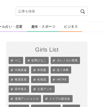
ール占い・恋愛
趣味・スポーツ
ビジネス
Girls List
ぺこ
佐野ひなこ
ダレノガレ明美
中島美嘉
本田翼
佐々木希
蛯原友里
松島花
HKT48
田中美久
土屋アンナ
道端アンジェリカ
メイプル超合金