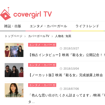
雑誌・出版
エンタメ・カバーガール
ライフトレンド
トップページ
カバーガールTV
人物名:
知英
エンタメ・カバーガ
ール
2018/10/27
【独占インタビュー】映画『殺る女』公開記念！
エンタメ・カバーガ
ール
2018/10/04
【ノーカット版】映画『殺る女』完成披露上映会
エンタメ・カバーガ
ール
2018/07/06
「色んな思い出がたくさん詰まってます」/映画
タ…