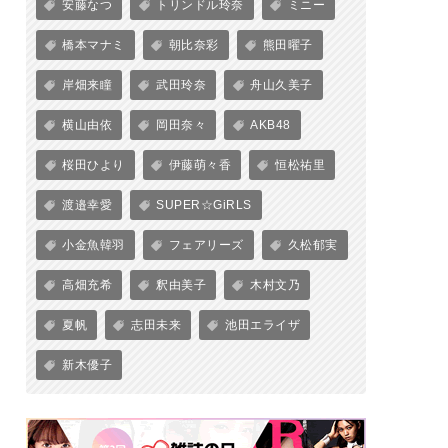
安藤なつ
トリンドル玲奈
ミニー
橋本マナミ
朝比奈彩
熊田曜子
岸畑来瞳
武田玲奈
舟山久美子
横山由依
岡田奈々
AKB48
桜田ひより
伊藤萌々香
恒松祐里
渡邉幸愛
SUPER☆GiRLS
小金魚韓羽
フェアリーズ
久松郁実
高畑充希
釈由美子
木村文乃
夏帆
志田未来
池田エライザ
新木優子