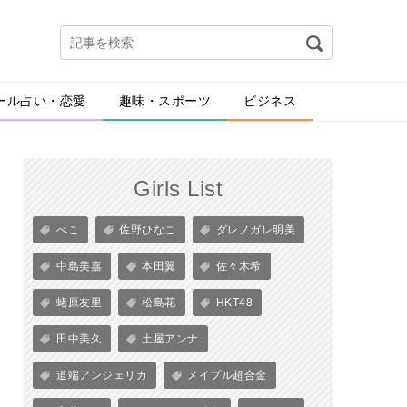
ール占い・恋愛
趣味・スポーツ
ビジネス
Girls List
ぺこ
佐野ひなこ
ダレノガレ明美
中島美嘉
本田翼
佐々木希
蛯原友里
松島花
HKT48
田中美久
土屋アンナ
道端アンジェリカ
メイプル超合金