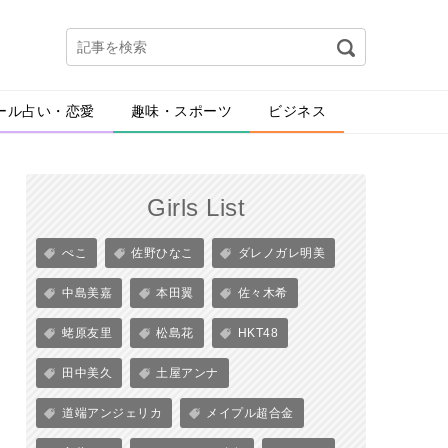
ール占い・恋愛
趣味・スポーツ
ビジネス
Girls List
ぺこ
佐野ひなこ
ダレノガレ明美
中島美嘉
本田翼
佐々木希
蛯原友里
松島花
HKT48
田中美久
土屋アンナ
道端アンジェリカ
メイプル超合金