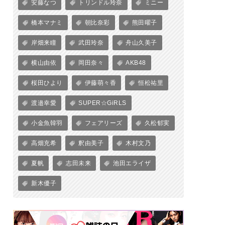
安藤なつ
トリンドル玲奈
ミニー
橋本マナミ
朝比奈彩
熊田曜子
岸畑来瞳
武田玲奈
舟山久美子
横山由依
岡田奈々
AKB48
桜田ひより
伊藤萌々香
恒松祐里
渡邉幸愛
SUPER☆GiRLS
小金魚韓羽
フェアリーズ
久松郁実
高畑充希
釈由美子
木村文乃
夏帆
志田未来
池田エライザ
新木優子