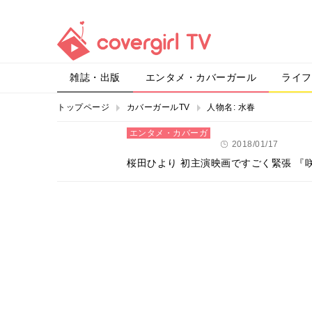
雑誌・出版
エンタメ・カバーガール
ライフ
トップページ
カバーガールTV
人物名:
水春
エンタメ・カバーガ
ール
2018/01/17
桜田ひより 初主演映画ですごく緊張 『咲-Saki