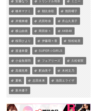
安藤なつ
トリンドル玲奈
ミニー
橋本マナミ
朝比奈彩
熊田曜子
岸畑来瞳
武田玲奈
舟山久美子
横山由依
岡田奈々
AKB48
桜田ひより
伊藤萌々香
恒松祐里
渡邉幸愛
SUPER☆GiRLS
小金魚韓羽
フェアリーズ
久松郁実
高畑充希
釈由美子
木村文乃
夏帆
志田未来
池田エライザ
新木優子