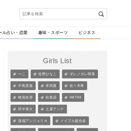
ール占い・恋愛
趣味・スポーツ
ビジネス
Girls List
ぺこ
佐野ひなこ
ダレノガレ明美
中島美嘉
本田翼
佐々木希
蛯原友里
松島花
HKT48
田中美久
土屋アンナ
道端アンジェリカ
メイプル超合金