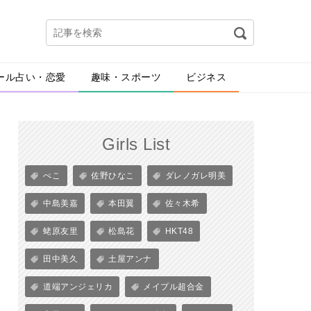
ール占い・恋愛
趣味・スポーツ
ビジネス
Girls List
ぺこ
佐野ひなこ
ダレノガレ明美
中島美嘉
本田翼
佐々木希
蛯原友里
松島花
HKT48
田中美久
土屋アンナ
道端アンジェリカ
メイプル超合金