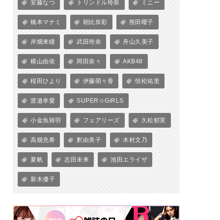
安藤なつ
トリンドル玲奈
ミニー
橋本マナミ
朝比奈彩
熊田曜子
岸畑来瞳
武田玲奈
舟山久美子
横山由依
岡田奈々
AKB48
桜田ひより
伊藤萌々香
恒松祐里
渡邉幸愛
SUPER☆GiRLS
小金魚韓羽
フェアリーズ
久松郁実
高畑充希
釈由美子
木村文乃
夏帆
志田未来
池田エライザ
新木優子