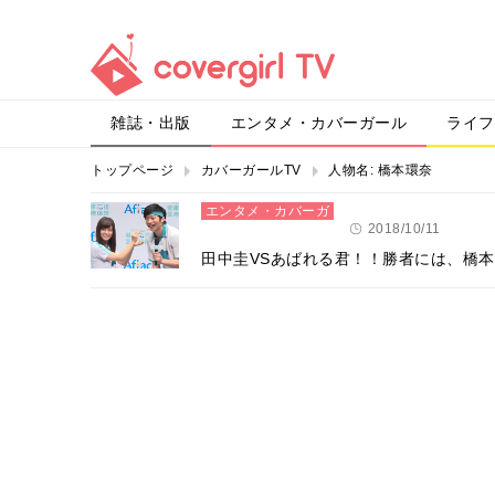
雑誌・出版
エンタメ・カバーガール
ライフ
トップページ
カバーガールTV
人物名:
橋本環奈
エンタメ・カバーガ
ール
2018/10/11
田中圭VSあばれる君！！勝者には、橋