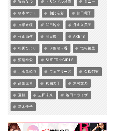
安藤なつ
トリンドル玲奈
ミニー
橋本マナミ
朝比奈彩
熊田曜子
岸畑来瞳
武田玲奈
舟山久美子
横山由依
岡田奈々
AKB48
桜田ひより
伊藤萌々香
恒松祐里
渡邉幸愛
SUPER☆GiRLS
小金魚韓羽
フェアリーズ
久松郁実
高畑充希
釈由美子
木村文乃
夏帆
志田未来
池田エライザ
新木優子