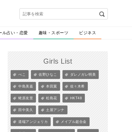
ール占い・恋愛
趣味・スポーツ
ビジネス
Girls List
ぺこ
佐野ひなこ
ダレノガレ明美
中島美嘉
本田翼
佐々木希
蛯原友里
松島花
HKT48
田中美久
土屋アンナ
道端アンジェリカ
メイプル超合金