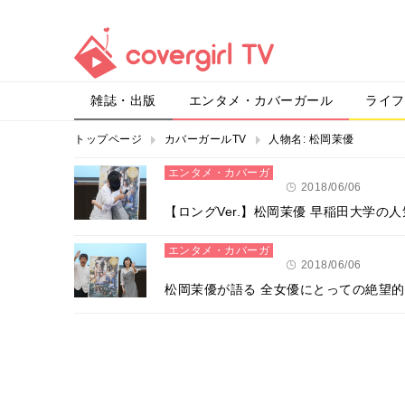
雑誌・出版
エンタメ・カバーガール
ライフ
トップページ
カバーガールTV
人物名:
松岡茉優
エンタメ・カバーガ
ール
2018/06/06
【ロングVer.】松岡茉優 早稲田大学の人
エンタメ・カバーガ
ール
2018/06/06
松岡茉優が語る 全女優にとっての絶望