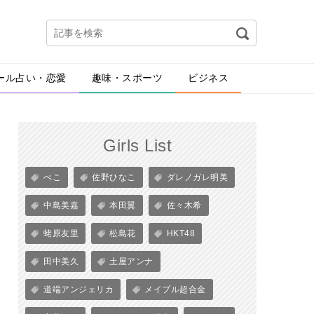
ール占い・恋愛
趣味・スポーツ
ビジネス
Girls List
ぺこ
佐野ひなこ
ダレノガレ明美
中島美嘉
本田翼
佐々木希
蛯原友里
松島花
HKT48
田中美久
土屋アンナ
道端アンジェリカ
メイプル超合金