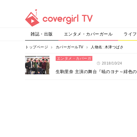
雑誌・出版
エンタメ・カバーガール
ライフ
トップページ
カバーガールTV
人物名:
木津つばさ
エンタメ・カバーガ
ール
2018/10/24
生駒里奈 主演の舞台『暁のヨナ～緋色