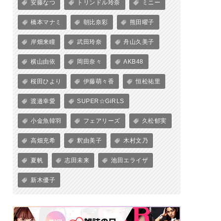
安藤なつ
トリンドル玲奈
ミニー
橋本マナミ
朝比奈彩
熊田曜子
岸畑来瞳
武田玲奈
舟山久美子
横山由依
岡田奈々
AKB48
桜田ひより
伊藤萌々香
恒松祐里
渡邉幸愛
SUPER☆GiRLS
小金魚韓羽
フェアリーズ
久松郁実
高畑充希
釈由美子
木村文乃
夏帆
志田未来
池田エライザ
新木優子