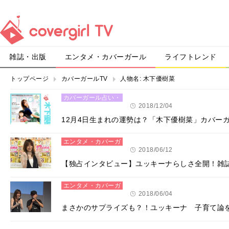
雑誌・出版
エンタメ・カバーガール
ライフトレンド
トップページ
カバーガールTV
人物名:
木下優樹菜
カバーガール占い・
恋愛
2018/12/04
12月4日生まれの運勢は？「木下優樹菜」カバー
エンタメ・カバーガ
ール
2018/06/12
【独占インタビュー】ユッキーナらしさ全開！雑
エンタメ・カバーガ
ール
2018/06/04
まさかのサプライズも？！ユッキーナ 子育て論