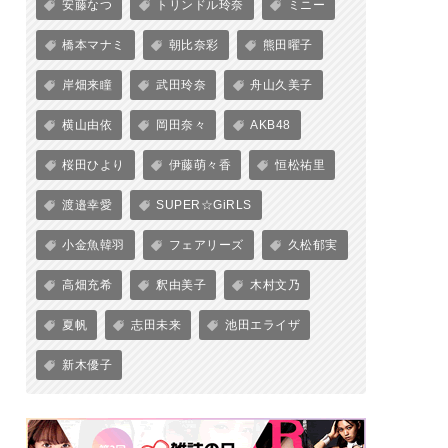
安藤なつ
トリンドル玲奈
ミニー
橋本マナミ
朝比奈彩
熊田曜子
岸畑来瞳
武田玲奈
舟山久美子
横山由依
岡田奈々
AKB48
桜田ひより
伊藤萌々香
恒松祐里
渡邉幸愛
SUPER☆GiRLS
小金魚韓羽
フェアリーズ
久松郁実
高畑充希
釈由美子
木村文乃
夏帆
志田未来
池田エライザ
新木優子