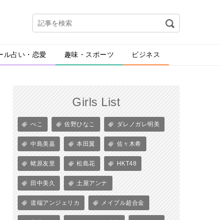
ール占い・恋愛
趣味・スポーツ
ビジネス
Girls List
ぺこ
佐野ひなこ
ダレノガレ明美
中島美嘉
本田翼
佐々木希
蛯原友里
松島花
HKT48
田中美久
土屋アンナ
道端アンジェリカ
メイプル超合金