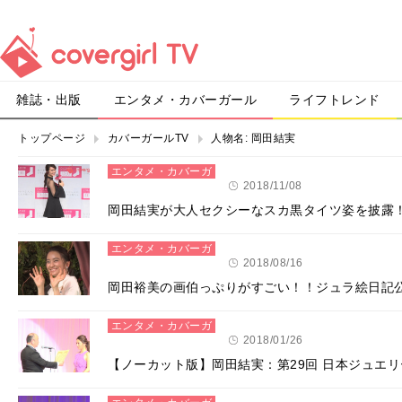
雑誌・出版
エンタメ・カバーガール
ライフトレンド
トップページ
カバーガールTV
人物名:
岡田結実
エンタメ・カバーガ
ール
2018/11/08
岡田結実が大人セクシーなスカ黒タイツ姿を披露
エンタメ・カバーガ
ール
2018/08/16
岡田裕美の画伯っぷりがすごい！！ジュラ絵日記
エンタメ・カバーガ
ール
2018/01/26
【ノーカット版】岡田結実：第29回 日本ジュエ