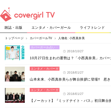
雑誌・出版
エンタメ・カバーガール
ライフトレンド
トップページ
カバーガールTV
人物名:
小西真奈美
カバーガール占い・
恋愛
2018/10/27
10月27日生まれの運勢は？「小西真奈美」カバ
エンタメ・カバーガ
ール
2018/01/27
山本未来、小西真奈美らが舞台挨拶に登場‼ 惹
エンタメ・カバーガ
ール
2018/01/27
【ノーカット】『ミッドナイト・バス』初日舞台