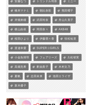
安藤なつ
トリンドル玲奈
ミニー
橋本マナミ
朝比奈彩
熊田曜子
岸畑来瞳
武田玲奈
舟山久美子
横山由依
岡田奈々
AKB48
桜田ひより
伊藤萌々香
恒松祐里
渡邉幸愛
SUPER☆GiRLS
小金魚韓羽
フェアリーズ
久松郁実
高畑充希
釈由美子
木村文乃
夏帆
志田未来
池田エライザ
新木優子