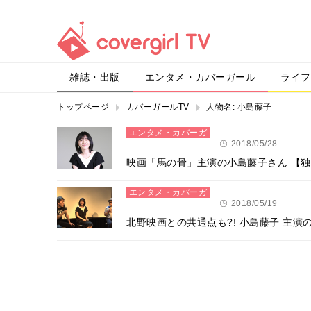
雑誌・出版
エンタメ・カバーガール
ライフ
トップページ
カバーガールTV
人物名:
小島藤子
エンタメ・カバーガ
ール
2018/05/28
映画「馬の骨」主演の小島藤子さん 【
エンタメ・カバーガ
ール
2018/05/19
北野映画との共通点も?! 小島藤子 主演