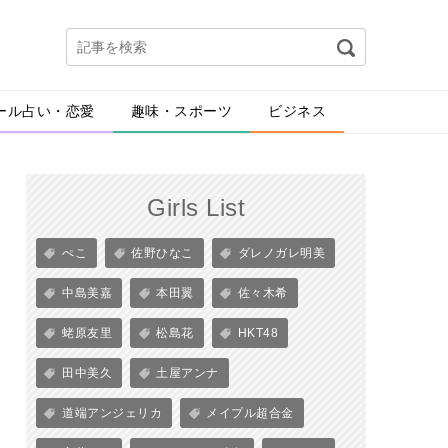
ール占い・恋愛
趣味・スポーツ
ビジネス
Girls List
ぺこ
佐野ひなこ
ダレノガレ明美
中島美嘉
本田翼
佐々木希
蛯原友里
松島花
HKT48
田中美久
土屋アンナ
道端アンジェリカ
メイプル超合金