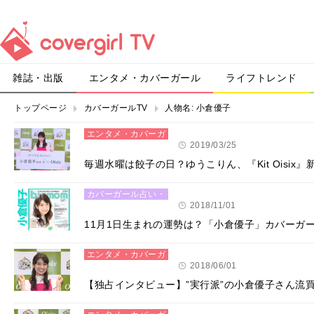
雑誌・出版
エンタメ・カバーガール
ライフトレンド
トップページ
カバーガールTV
人物名:
小倉優子
エンタメ・カバーガ
ール
2019/03/25
毎週水曜は餃子の日？ゆうこりん、『Kit Oisi
カバーガール占い・
恋愛
2018/11/01
11月1日生まれの運勢は？「小倉優子」カバーガ
エンタメ・カバーガ
ール
2018/06/01
【独占インタビュー】”実行派”の小倉優子さん流