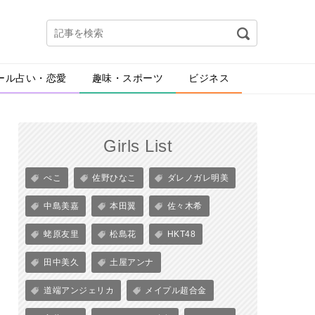
ール占い・恋愛
趣味・スポーツ
ビジネス
Girls List
ぺこ
佐野ひなこ
ダレノガレ明美
中島美嘉
本田翼
佐々木希
蛯原友里
松島花
HKT48
田中美久
土屋アンナ
道端アンジェリカ
メイプル超合金