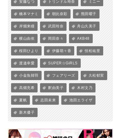
安藤なつ
トリンドル玲奈
ミニー
橋本マナミ
朝比奈彩
熊田曜子
岸畑来瞳
武田玲奈
舟山久美子
横山由依
岡田奈々
AKB48
桜田ひより
伊藤萌々香
恒松祐里
渡邉幸愛
SUPER☆GiRLS
小金魚韓羽
フェアリーズ
久松郁実
高畑充希
釈由美子
木村文乃
夏帆
志田未来
池田エライザ
新木優子