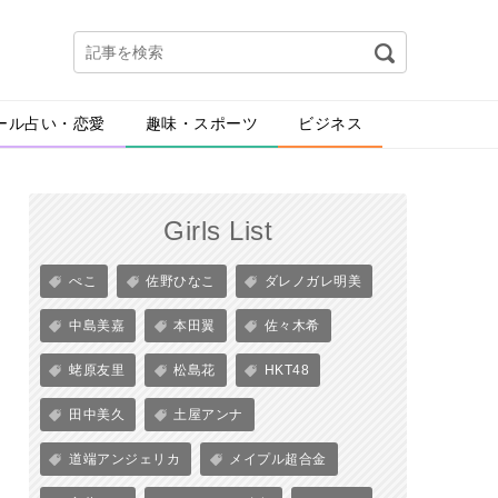
ール占い・恋愛
趣味・スポーツ
ビジネス
Girls List
ぺこ
佐野ひなこ
ダレノガレ明美
中島美嘉
本田翼
佐々木希
蛯原友里
松島花
HKT48
田中美久
土屋アンナ
道端アンジェリカ
メイプル超合金