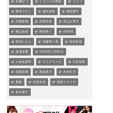
安藤なつ
トリンドル玲奈
ミニー
橋本マナミ
朝比奈彩
熊田曜子
岸畑来瞳
武田玲奈
舟山久美子
横山由依
岡田奈々
AKB48
桜田ひより
伊藤萌々香
恒松祐里
渡邉幸愛
SUPER☆GiRLS
小金魚韓羽
フェアリーズ
久松郁実
高畑充希
釈由美子
木村文乃
夏帆
志田未来
池田エライザ
新木優子