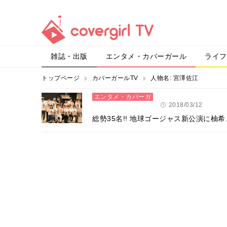
雑誌・出版
エンタメ・カバーガール
ライフ
トップページ
カバーガールTV
人物名:
宮澤佐江
エンタメ・カバーガ
ール
2018/03/12
総勢35名!! 地球ゴージャス新公演に柚