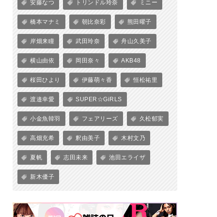
安藤なつ
トリンドル玲奈
ミニー
橋本マナミ
朝比奈彩
熊田曜子
岸畑来瞳
武田玲奈
舟山久美子
横山由依
岡田奈々
AKB48
桜田ひより
伊藤萌々香
恒松祐里
渡邉幸愛
SUPER☆GiRLS
小金魚韓羽
フェアリーズ
久松郁実
高畑充希
釈由美子
木村文乃
夏帆
志田未来
池田エライザ
新木優子