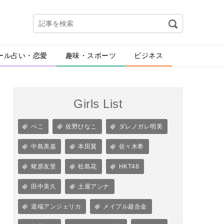
ール占い・恋愛
趣味・スポーツ
ビジネス
Girls List
ぺこ
佐野ひなこ
ダレノガレ明美
中島美嘉
本田翼
佐々木希
蛯原友里
松島花
HKT48
田中美久
土屋アンナ
道端アンジェリカ
メイプル超合金