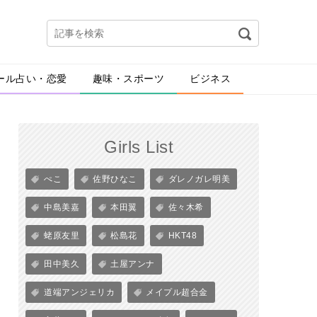
ール占い・恋愛
趣味・スポーツ
ビジネス
Girls List
ぺこ
佐野ひなこ
ダレノガレ明美
中島美嘉
本田翼
佐々木希
蛯原友里
松島花
HKT48
田中美久
土屋アンナ
道端アンジェリカ
メイプル超合金