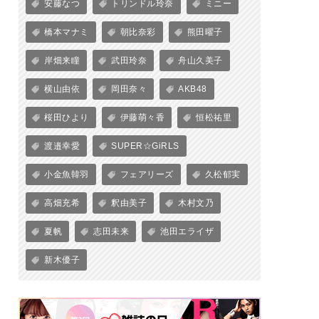
安藤なつ
トリンドル玲奈
ミニー
橋本マナミ
朝比奈彩
熊田曜子
岸畑来瞳
武田玲奈
舟山久美子
横山由依
岡田奈々
AKB48
桜田ひより
伊藤萌々香
恒松祐里
渡邉幸愛
SUPER☆GiRLS
小金魚韓羽
フェアリーズ
久松郁実
高畑充希
釈由美子
木村文乃
夏帆
志田未来
池田エライザ
新木優子