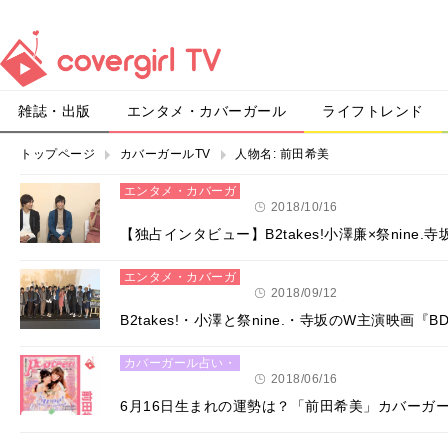
雑誌・出版
エンタメ・カバーガール
ライフトレンド
トップページ
カバーガールTV
人物名:
前田希美
エンタメ・カバーガ
ール
2018/10/16
【独占インタビュー】B2takes!小澤廉×祭nin
エンタメ・カバーガ
ール
2018/09/12
B2takes!・小澤と祭nine.・寺坂のW主演映
カバーガール占い・
恋愛
2018/06/16
6月16日生まれの運勢は？「前田希美」カバーガ