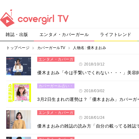
雑誌・出版
エンタメ・カバーガール
ライフトレンド
トップページ
カバーガールTV
人物名:
優木まおみ
エンタメ・カバーガ
ール
2018/10/12
優木まおみ「今は手繋いでくれない・・・」美容
カバーガール占い・
恋愛
2018/03/02
3月2日生まれの運勢は？「優木まおみ」カバーガ
エンタメ・カバーガ
ール
2018/01/24
優木まおみの雑誌の読み方「自分の載ってる雑誌