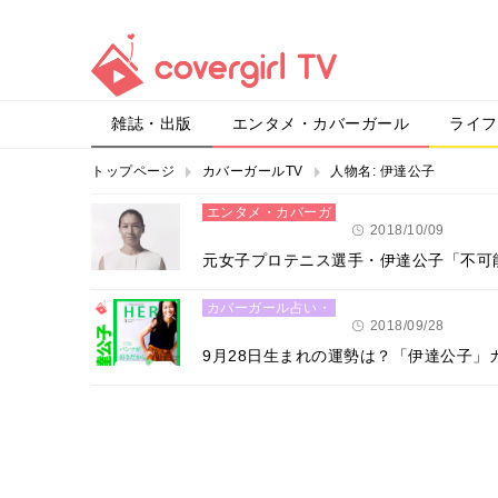
雑誌・出版
エンタメ・カバーガール
ライフ
トップページ
カバーガールTV
人物名:
伊達公子
エンタメ・カバーガ
ール
2018/10/09
元女子プロテニス選手・伊達公子「不可
カバーガール占い・
恋愛
2018/09/28
9月28日生まれの運勢は？「伊達公子」