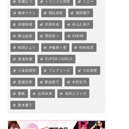
安藤なつ
トリンドル玲奈
ミニー
橋本マナミ
朝比奈彩
熊田曜子
岸畑来瞳
武田玲奈
舟山久美子
横山由依
岡田奈々
AKB48
桜田ひより
伊藤萌々香
恒松祐里
渡邉幸愛
SUPER☆GiRLS
小金魚韓羽
フェアリーズ
久松郁実
高畑充希
釈由美子
木村文乃
夏帆
志田未来
池田エライザ
新木優子