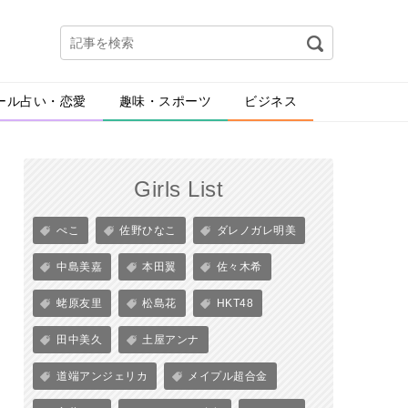
ール占い・恋愛
趣味・スポーツ
ビジネス
Girls List
ぺこ
佐野ひなこ
ダレノガレ明美
中島美嘉
本田翼
佐々木希
蛯原友里
松島花
HKT48
田中美久
土屋アンナ
道端アンジェリカ
メイプル超合金